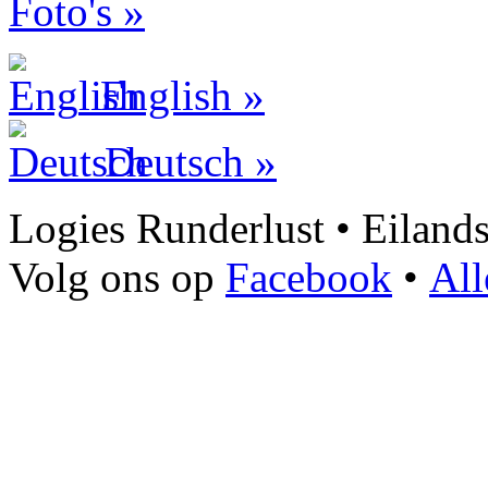
Foto's »
English »
Deutsch »
Logies Runderlust • Eiland
Volg ons op
Facebook
•
All